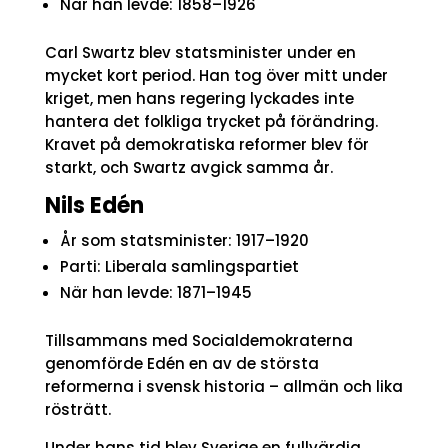
När han levde: 1858–1926
Carl Swartz blev statsminister under en
mycket kort period. Han tog över mitt under
kriget, men hans regering lyckades inte
hantera det folkliga trycket på förändring.
Kravet på demokratiska reformer blev för
starkt, och Swartz avgick samma år.
Nils Edén
År som statsminister: 1917–1920
Parti: Liberala samlingspartiet
När han levde: 1871–1945
Tillsammans med Socialdemokraterna
genomförde Edén en av de största
reformerna i svensk historia – allmän och lika
rösträtt.
Under hans tid blev Sverige en fullvärdig