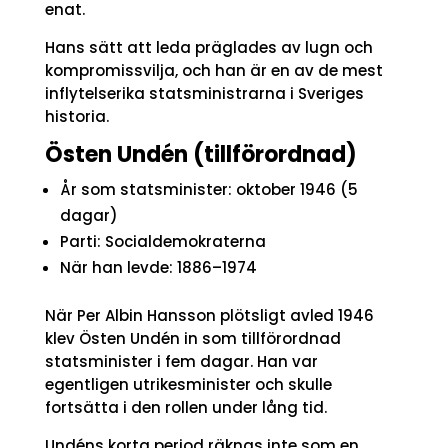
enat.
Hans sätt att leda präglades av lugn och
kompromissvilja, och han är en av de mest
inflytelserika statsministrarna i Sveriges
historia.
Östen Undén (tillförordnad)
År som statsminister: oktober 1946 (5
dagar)
Parti: Socialdemokraterna
När han levde: 1886–1974
När Per Albin Hansson plötsligt avled 1946
klev Östen Undén in som tillförordnad
statsminister i fem dagar. Han var
egentligen utrikesminister och skulle
fortsätta i den rollen under lång tid.
Undéns korta period räknas inte som en