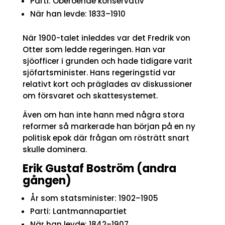
Parti: Oberoende konservativ
När han levde: 1833–1910
När 1900-talet inleddes var det Fredrik von
Otter som ledde regeringen. Han var
sjöofficer i grunden och hade tidigare varit
sjöfartsminister. Hans regeringstid var
relativt kort och präglades av diskussioner
om försvaret och skattesystemet.
Även om han inte hann med några stora
reformer så markerade han början på en ny
politisk epok där frågan om rösträtt snart
skulle dominera.
Erik Gustaf Boström (andra
gången)
År som statsminister: 1902–1905
Parti: Lantmannapartiet
När han levde: 1842–1907