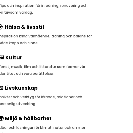
Tips och inspiration för inredning, renovering och
en trivsam vardag.
🩺 Hälsa & livsstil
Inspiration kring välmående, träning och balans för
både kropp och sinne.
🖼️ Kultur
Konst, musik, film och litteratur som formar vår
identitet och våra berättelser.
📖 Livskunskap
Insikter och verktyg för lärande, relationer och
personlig utveckling.
🌍 Miljö & hållbarhet
Idéer och lösningar för klimat, natur och en mer