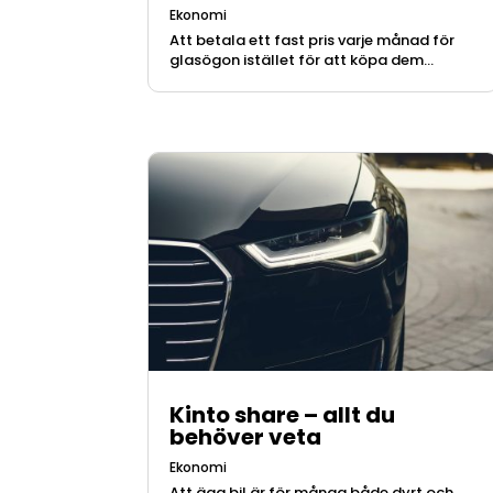
Ekonomi
Att betala ett fast pris varje månad för
glasögon istället för att köpa dem...
Kinto share – allt du
behöver veta
Ekonomi
Att äga bil är för många både dyrt och