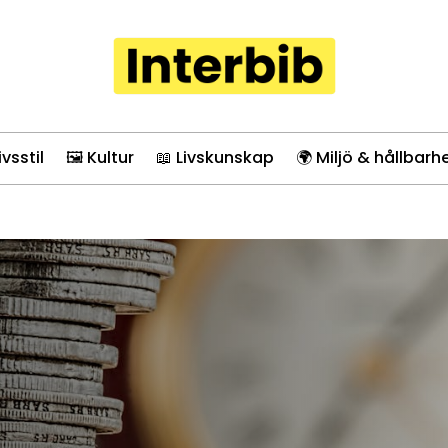
ivsstil
🖼️ Kultur
📖 Livskunskap
🌍 Miljö & hållbarh