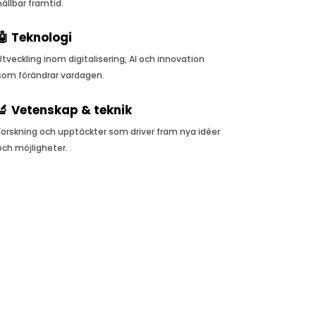
hållbar framtid.
🤖 Teknologi
Utveckling inom digitalisering, AI och innovation
som förändrar vardagen.
🔬 Vetenskap & teknik
Forskning och upptäckter som driver fram nya idéer
och möjligheter.