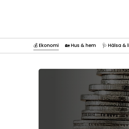
💰 Ekonomi
🏡 Hus & hem
🩺 Hälsa & l