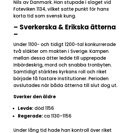
Nils av Danmark. Han stupade i slaget vid
Foteviken 1134, vilket satte punkt för hans
korta tid som svensk kung.
– Sverkerska & Erikska ätterna
–
Under 1100- och tidigt 1200-tal konkurrerade
två släkter om makten i Sverige. Kampen
mellan dessa ätter ledde till upprepade
inbördeskrig, mord och snabba tronbyten.
Samtidigt stärktes kyrkans roll och riket
började få fastare institutioner. Perioden
avslutades när båda ätterna till slut dog ut.
Sverker den äldre
Levde:
död 1156
Regerade:
ca 1130–1156
Under lång tid hade han kontroll över riket