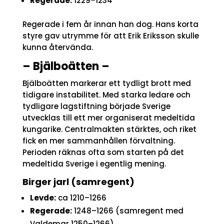
Regerade:
1229–1234
Regerade i fem år innan han dog. Hans korta
styre gav utrymme för att Erik Eriksson skulle
kunna återvända.
– Bjälboätten –
Bjälboätten markerar ett tydligt brott med
tidigare instabilitet. Med starka ledare och
tydligare lagstiftning började Sverige
utvecklas till ett mer organiserat medeltida
kungarike. Centralmakten stärktes, och riket
fick en mer sammanhållen förvaltning.
Perioden räknas ofta som starten på det
medeltida Sverige i egentlig mening.
Birger jarl (samregent)
Levde:
ca 1210–1266
Regerade:
1248–1266 (samregent med
Valdemar 1250–1266)