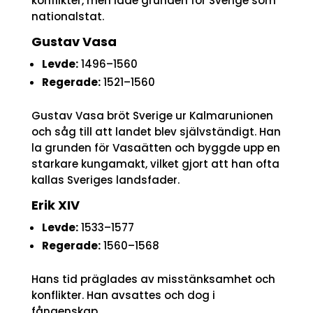
konflikter, men lade grunden för Sverige som
nationalstat.
Gustav Vasa
Levde:
1496–1560
Regerade:
1521–1560
Gustav Vasa bröt Sverige ur Kalmarunionen
och såg till att landet blev självständigt. Han
la grunden för Vasaätten och byggde upp en
starkare kungamakt, vilket gjort att han ofta
kallas Sveriges landsfader.
Erik XIV
Levde:
1533–1577
Regerade:
1560–1568
Hans tid präglades av misstänksamhet och
konflikter. Han avsattes och dog i
fångenskap.