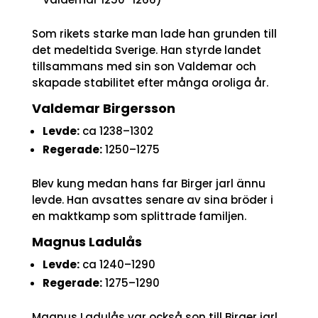
Som rikets starke man lade han grunden till
det medeltida Sverige. Han styrde landet
tillsammans med sin son Valdemar och
skapade stabilitet efter många oroliga år.
Valdemar Birgersson
Levde:
ca 1238–1302
Regerade:
1250–1275
Blev kung medan hans far Birger jarl ännu
levde. Han avsattes senare av sina bröder i
en maktkamp som splittrade familjen.
Magnus Ladulås
Levde:
ca 1240–1290
Regerade:
1275–1290
Magnus Ladulås var också son till Birger jarl.