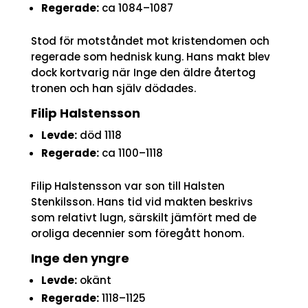
Regerade:
ca 1084–1087
Stod för motståndet mot kristendomen och
regerade som hednisk kung. Hans makt blev
dock kortvarig när Inge den äldre återtog
tronen och han själv dödades.
Filip Halstensson
Levde:
död 1118
Regerade:
ca 1100–1118
Filip Halstensson var son till Halsten
Stenkilsson. Hans tid vid makten beskrivs
som relativt lugn, särskilt jämfört med de
oroliga decennier som föregått honom.
Inge den yngre
Levde:
okänt
Regerade:
1118–1125