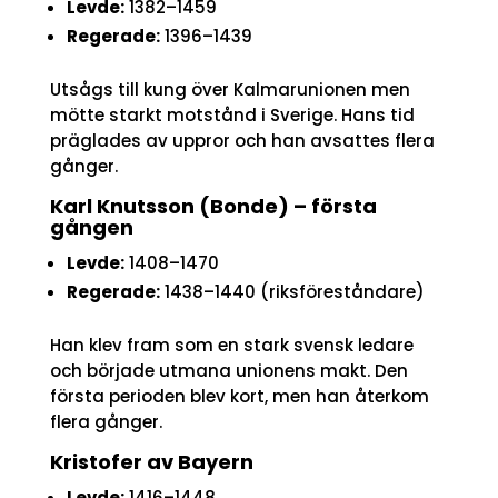
Levde:
1382–1459
Regerade:
1396–1439
Utsågs till kung över Kalmarunionen men
mötte starkt motstånd i Sverige. Hans tid
präglades av uppror och han avsattes flera
gånger.
Karl Knutsson (Bonde) – första
gången
Levde:
1408–1470
Regerade:
1438–1440 (riksföreståndare)
Han klev fram som en stark svensk ledare
och började utmana unionens makt. Den
första perioden blev kort, men han återkom
flera gånger.
Kristofer av Bayern
Levde:
1416–1448