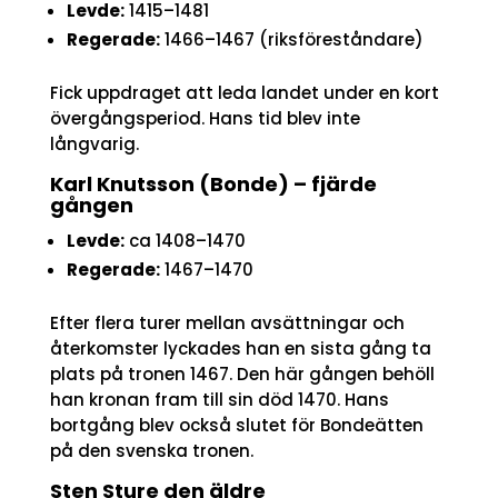
Levde:
1415–1481
Regerade:
1466–1467 (riksföreståndare)
Fick uppdraget att leda landet under en kort
övergångsperiod. Hans tid blev inte
långvarig.
Karl Knutsson (Bonde) – fjärde
gången
Levde:
ca 1408–1470
Regerade:
1467–1470
Efter flera turer mellan avsättningar och
återkomster lyckades han en sista gång ta
plats på tronen 1467. Den här gången behöll
han kronan fram till sin död 1470. Hans
bortgång blev också slutet för Bondeätten
på den svenska tronen.
Sten Sture den äldre