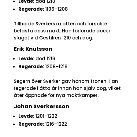
Levde:
död 1210
Regerade:
1196–1208
Tillhörde Sverkerska ätten och försökte
befästa dess makt. Han förlorade dock i
slaget vid Gestilren 1210 och dog.
Erik Knutsson
Levde:
död 1216
Regerade:
1208–1216
Segern över Sverker gav honom tronen. Han
regerade i åtta år innan han själv dog, vilket
åter öppnade för nya maktkamper.
Johan Sverkersson
Levde:
1201–1222
Regerade:
1216–1222