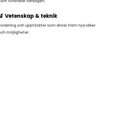
som förändrar vardagen.
🔬 Vetenskap & teknik
Forskning och upptäckter som driver fram nya idéer
och möjligheter.