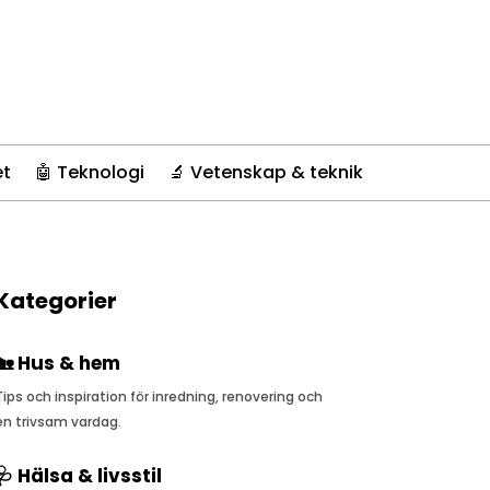
et
🤖 Teknologi
🔬 Vetenskap & teknik
Kategorier
🏡 Hus & hem
Tips och inspiration för inredning, renovering och
en trivsam vardag.
🩺 Hälsa & livsstil