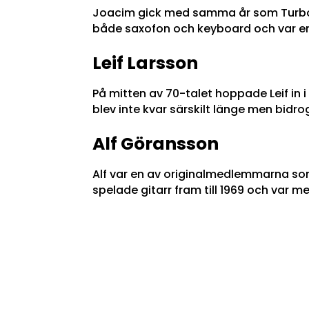
Joacim gick med samma år som Turbo, 
både saxofon och keyboard och var en v
Leif Larsson
På mitten av 70-talet hoppade Leif in 
blev inte kvar särskilt länge men bidro
Alf Göransson
Alf var en av originalmedlemmarna so
spelade gitarr fram till 1969 och var m