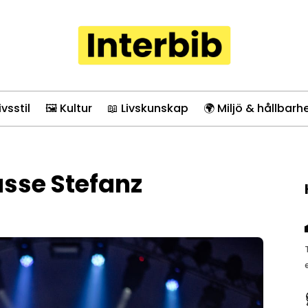
ivsstil
🖼️ Kultur
📖 Livskunskap
🌍 Miljö & hållbarh
sse Stefanz