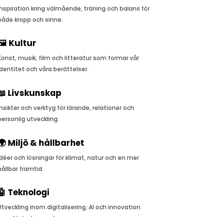
Inspiration kring välmående, träning och balans för
både kropp och sinne.
🖼️ Kultur
Konst, musik, film och litteratur som formar vår
identitet och våra berättelser.
📖 Livskunskap
Insikter och verktyg för lärande, relationer och
personlig utveckling.
🌍 Miljö & hållbarhet
Idéer och lösningar för klimat, natur och en mer
hållbar framtid.
🤖 Teknologi
Utveckling inom digitalisering, AI och innovation