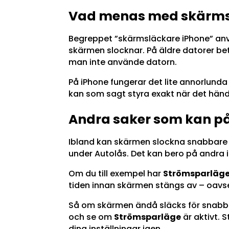
Vad menas med skärms
Begreppet ”skärmsläckare iPhone” an
skärmen slocknar. På äldre datorer bet
man inte använde datorn.
På iPhone fungerar det lite annorlunda
kan som sagt styra exakt när det händer
Andra saker som kan på
Ibland kan skärmen slockna snabbare än 
under Autolås. Det kan bero på andra i
Om du till exempel har
Strömsparläg
tiden innan skärmen stängs av – oavset
Så om skärmen ändå släcks för snabbt
och se om
Strömsparläge
är aktivt. S
dina inställningar igen.