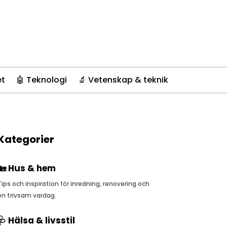
et
🤖 Teknologi
🔬 Vetenskap & teknik
Kategorier
🏡 Hus & hem
Tips och inspiration för inredning, renovering och
en trivsam vardag.
🩺 Hälsa & livsstil