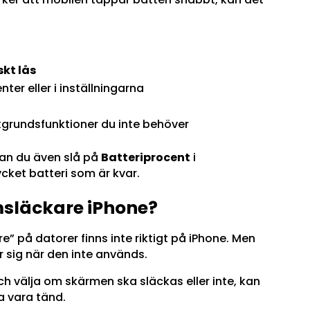
kt lås
nter eller i inställningarna
kgrundsfunktioner du inte behöver
 kan du även slå på
Batteriprocent
i
ycket batteri som är kvar.
msläckare iPhone?
” på datorer finns inte riktigt på iPhone. Men
 sig när den inte används.
h välja om skärmen ska släckas eller inte, kan
 vara tänd.