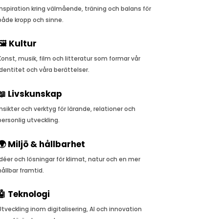
Inspiration kring välmående, träning och balans för
både kropp och sinne.
🖼️ Kultur
Konst, musik, film och litteratur som formar vår
identitet och våra berättelser.
📖 Livskunskap
Insikter och verktyg för lärande, relationer och
personlig utveckling.
🌍 Miljö & hållbarhet
Idéer och lösningar för klimat, natur och en mer
hållbar framtid.
🤖 Teknologi
Utveckling inom digitalisering, AI och innovation