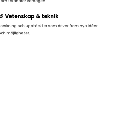
som förändrar vardagen.
🔬 Vetenskap & teknik
Forskning och upptäckter som driver fram nya idéer
och möjligheter.