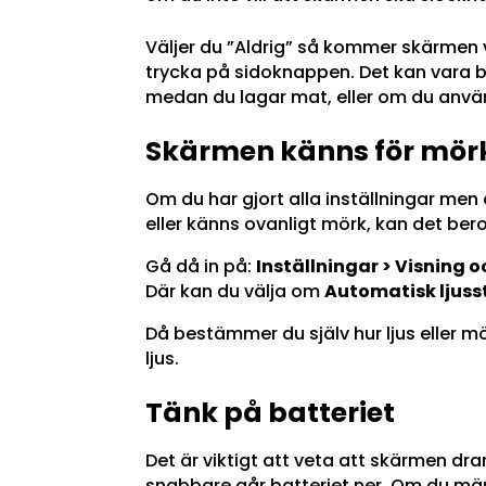
Väljer du ”Aldrig” så kommer skärmen v
trycka på sidoknappen. Det kan vara br
medan du lagar mat, eller om du anv
Skärmen känns för mör
Om du har gjort alla inställningar men
eller känns ovanligt mörk, kan det ber
Gå då in på:
Inställningar > Visning o
Där kan du välja om
Automatisk ljuss
Då bestämmer du själv hur ljus eller 
ljus.
Tänk på batteriet
Det är viktigt att veta att skärmen dr
snabbare går batteriet ner. Om du mär