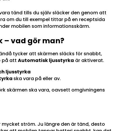
ara tänd tills du själv släcker den genom att
a om du till exempel tittar på en receptsida
änder mobilen som informationsskärm.
k – vad gör man?
 ändå tycker att skärmen släcks för snabbt,
o på att
Automatisk ljusstyrka
är aktiverat.
ch ljusstyrka
tyrka
ska vara på eller av.
mörk skärmen ska vara, oavsett omgivningens
ar mycket ström. Ju längre den är tänd, desto
ker att mobilen tappar batteri snabbt, kan det