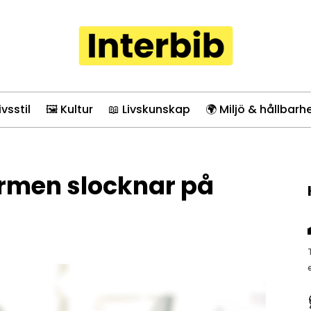
ivsstil
🖼️ Kultur
📖 Livskunskap
🌍 Miljö & hållbarh
ärmen slocknar på